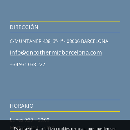
DIRECCIÓN
C/MUNTANER 438, 3º-1ª • 08006 BARCELONA
info@oncothermiabarcelona.com
+34 931 038 222
HORARIO
Lunes 9:30 – 20:00
Martes 10:00 – 20:00
Esta página web utiliza cookies propias, que pueden ser