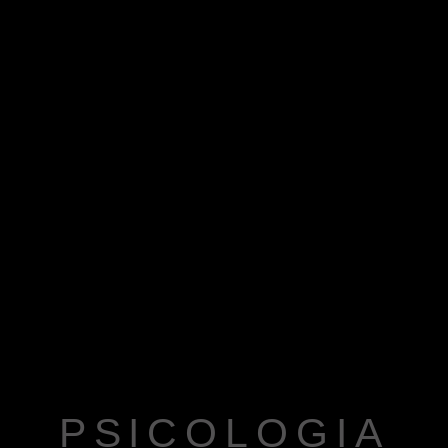
PSICOLOGIA