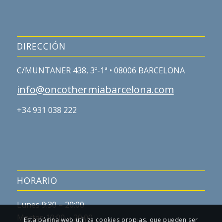
DIRECCIÓN
C/MUNTANER 438, 3º-1ª • 08006 BARCELONA
info@oncothermiabarcelona.com
+34 931 038 222
HORARIO
Lunes 9:30 – 20:00
Martes 10:00 – 20:00
Esta página web utiliza cookies propias, que pueden ser