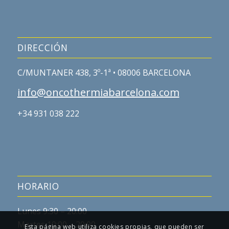
DIRECCIÓN
C/MUNTANER 438, 3º-1ª • 08006 BARCELONA
info@oncothermiabarcelona.com
+34 931 038 222
HORARIO
Lunes 9:30 – 20:00
Martes 10:00 – 20:00
Esta página web utiliza cookies propias, que pueden ser