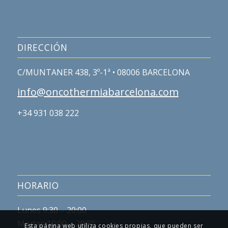
DIRECCIÓN
C/MUNTANER 438, 3º-1ª • 08006 BARCELONA
info@oncothermiabarcelona.com
+34 931 038 222
HORARIO
Lunes 9:30 – 20:00
Martes 10:00 – 20:00
Esta página web utiliza cookies propias, que pueden ser