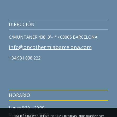
DIRECCIÓN
C/MUNTANER 438, 3º-1ª • 08006 BARCELONA
info@oncothermiabarcelona.com
+34 931 038 222
HORARIO
Lunes 9:30 – 20:00
Martes 10:00 – 20:00
Esta página web utiliza cookies propias, que pueden ser