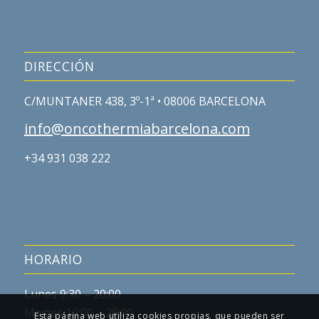
DIRECCIÓN
C/MUNTANER 438, 3º-1ª • 08006 BARCELONA
info@oncothermiabarcelona.com
+34 931 038 222
HORARIO
Lunes 9:30 – 20:00
Martes 10:00 – 20:00
Esta página web utiliza cookies propias, que pueden ser