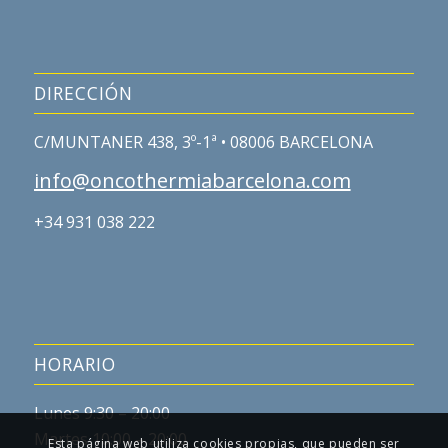
DIRECCIÓN
C/MUNTANER 438, 3º-1ª • 08006 BARCELONA
info@oncothermiabarcelona.com
+34 931 038 222
HORARIO
Lunes 9:30 – 20:00
Martes 10:00 – 20:00
Esta página web utiliza cookies propias, que pueden ser