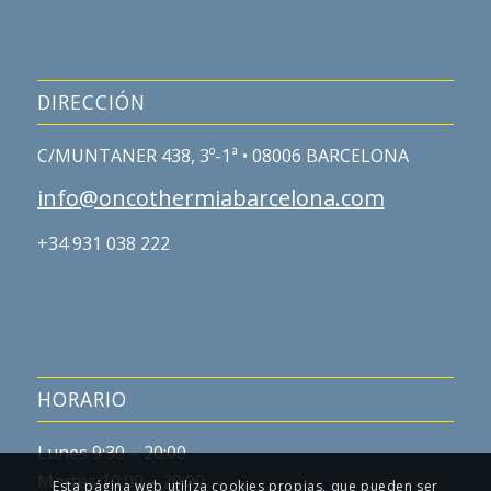
DIRECCIÓN
C/MUNTANER 438, 3º-1ª • 08006 BARCELONA
info@oncothermiabarcelona.com
+34 931 038 222
HORARIO
Lunes 9:30 – 20:00
Martes 10:00 – 20:00
Esta página web utiliza cookies propias, que pueden ser