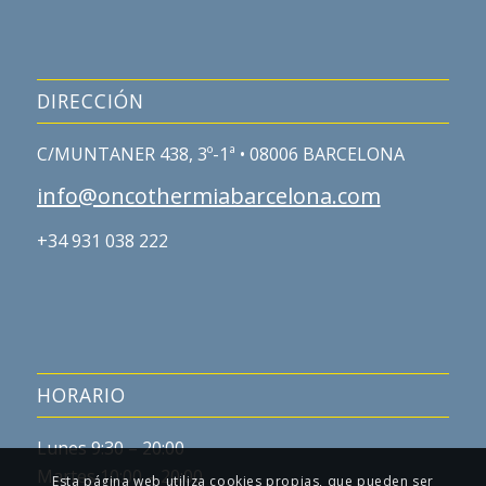
DIRECCIÓN
C/MUNTANER 438, 3º-1ª • 08006 BARCELONA
info@oncothermiabarcelona.com
+34 931 038 222
HORARIO
Lunes 9:30 – 20:00
Martes 10:00 – 20:00
Esta página web utiliza cookies propias, que pueden ser