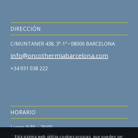
DIRECCIÓN
C/MUNTANER 438, 3º-1ª • 08006 BARCELONA
info@oncothermiabarcelona.com
+34 931 038 222
HORARIO
Lunes 9:30 – 20:00
Martes 10:00 – 20:00
Esta página web utiliza cookies propias, que pueden ser