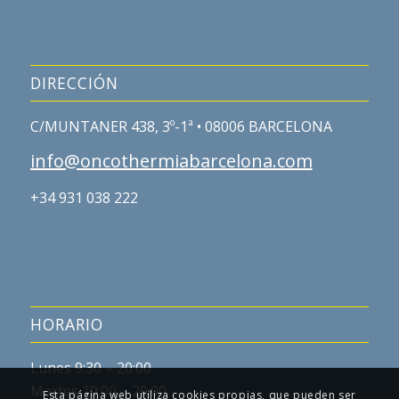
DIRECCIÓN
C/MUNTANER 438, 3º-1ª • 08006 BARCELONA
info@oncothermiabarcelona.com
+34 931 038 222
HORARIO
Lunes 9:30 – 20:00
Martes 10:00 – 20:00
Esta página web utiliza cookies propias, que pueden ser