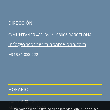
DIRECCIÓN
C/MUNTANER 438, 3º-1ª • 08006 BARCELONA
info@oncothermiabarcelona.com
+34 931 038 222
HORARIO
Lunes 9:30 – 20:00
Martes 10:00 – 20:00
Esta página web utiliza cookies propias, que pueden ser