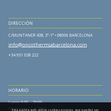
DIRECCIÓN
C/MUNTANER 438, 3º-1ª • 08006 BARCELONA
info@oncothermiabarcelona.com
+34 931 038 222
HORARIO
Lunes 9:30 – 20:00
Martes 10:00 – 20:00
Esta página web utiliza cookies propias, que pueden ser