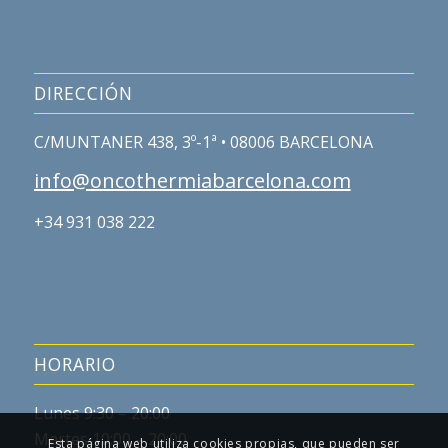
DIRECCIÓN
C/MUNTANER 438, 3º-1ª • 08006 BARCELONA
info@oncothermiabarcelona.com
+34 931 038 222
HORARIO
Lunes 9:30 – 20:00
Martes 10:00 – 20:00
Esta página web utiliza cookies propias, que pueden ser