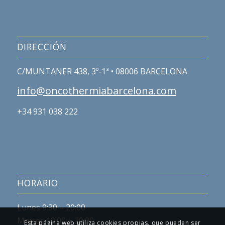
DIRECCIÓN
C/MUNTANER 438, 3º-1ª • 08006 BARCELONA
info@oncothermiabarcelona.com
+34 931 038 222
HORARIO
Lunes 9:30 – 20:00
Martes 10:00 – 20:00
Esta página web utiliza cookies propias, que pueden ser