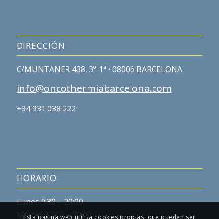
DIRECCIÓN
C/MUNTANER 438, 3º-1ª • 08006 BARCELONA
info@oncothermiabarcelona.com
+34 931 038 222
HORARIO
Lunes 9:30 – 20:00
Martes 10:00 – 20:00
Esta página web utiliza cookies propias, que pueden ser