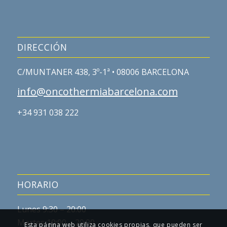
DIRECCIÓN
C/MUNTANER 438, 3º-1ª • 08006 BARCELONA
info@oncothermiabarcelona.com
+34 931 038 222
HORARIO
Lunes 9:30 – 20:00
Martes 10:00 – 20:00
Esta página web utiliza cookies propias, que pueden ser