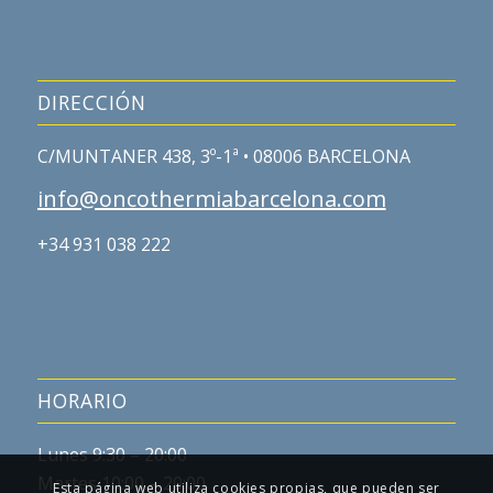
DIRECCIÓN
C/MUNTANER 438, 3º-1ª • 08006 BARCELONA
info@oncothermiabarcelona.com
+34 931 038 222
HORARIO
Lunes 9:30 – 20:00
Martes 10:00 – 20:00
Esta página web utiliza cookies propias, que pueden ser